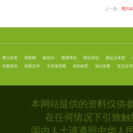
上一条：
周六4
香江体育
伟胜网
帕菲尔
滴滴球讯
财达球讯
新起点体育
华夏体讯
皇家足球
天涯体育网
保利体育
波坛世界
宝岛足球
本网站提供的资料仅供
在任何情况下引致触
国内人士请遵照中华人