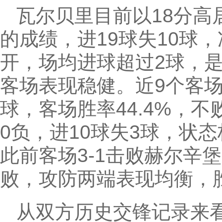
瓦尔贝里目前以18分高
的成绩，进19球失10球
开，场均进球超过2球，
客场表现稳健。近9个客场
球，客场胜率44.4%，不
0负，进10球失3球，状
此前客场3-1击败赫尔辛
败，攻防两端表现均衡，
从双方历史交锋记录来看