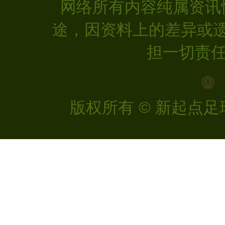
网络所有内容纯属资讯
途，因资料上的差异或
担一切责任
版权所有 © 新起点足球 |