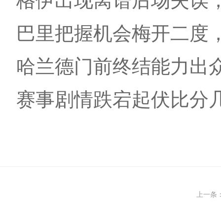
格伊出现离谱后场失误
巴里把握机会梅开二度
哈兰德门前终结能力出
赛事剧情跌宕起伏比分
上一条