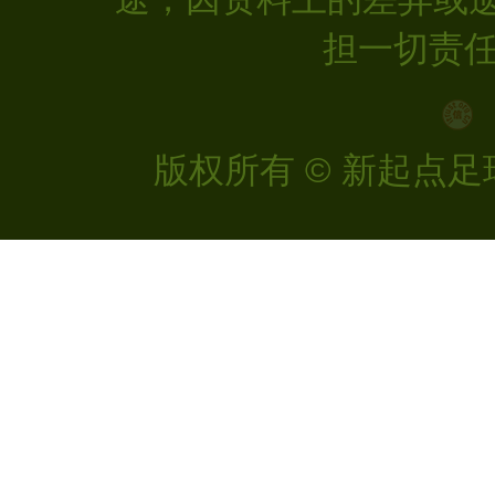
担一切责任
版权所有 © 新起点足球 |