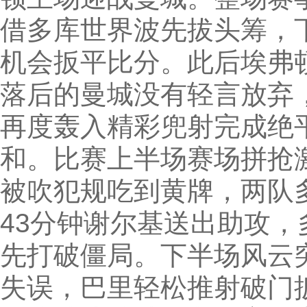
借多库世界波先拔头筹，
机会扳平比分。此后埃弗
落后的曼城没有轻言放弃
再度轰入精彩兜射完成绝
和。比赛上半场赛场拼抢
被吹犯规吃到黄牌，两队
43分钟谢尔基送出助攻
先打破僵局。下半场风云
失误，巴里轻松推射破门