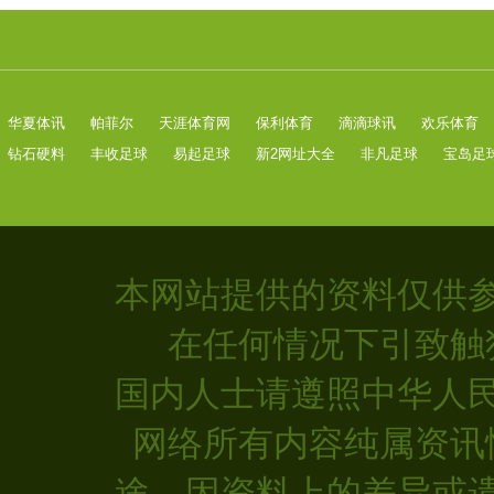
华夏体讯
帕菲尔
天涯体育网
保利体育
滴滴球讯
欢乐体育
钻石硬料
丰收足球
易起足球
新2网址大全
非凡足球
宝岛足
本网站提供的资料仅供
在任何情况下引致触
国内人士请遵照中华人
网络所有内容纯属资讯
途，因资料上的差异或