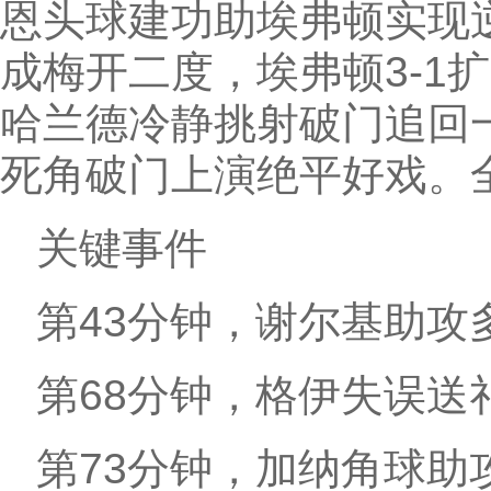
恩头球建功助埃弗顿实现
成梅开二度，埃弗顿3-1
哈兰德冷静挑射破门追回一
死角破门上演绝平好戏。全
关键事件
第43分钟，谢尔基助攻
第68分钟，格伊失误送
第73分钟，加纳角球助