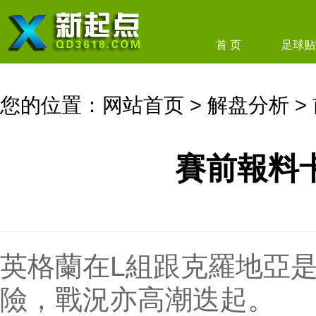
首 页
足球贴
您的位置：
网站首页
>
解盘分析
>
賽前報料
英格蘭在L組跟克羅地亞
險，戰況亦高潮迭起。