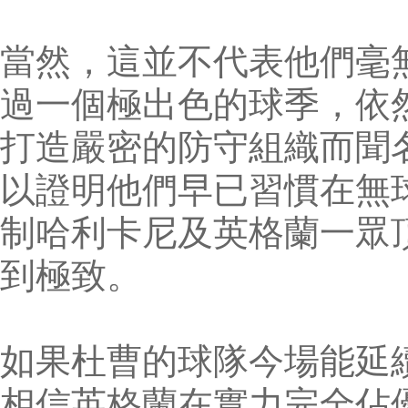
當然，這並不代表他們毫
過一個極出色的球季，依
打造嚴密的防守組織而聞名
以證明他們早已習慣在無
制哈利卡尼及英格蘭一眾
到極致。
如果杜曹的球隊今場能延
相信英格蘭在實力完全佔