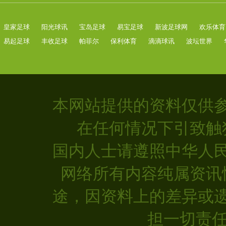
皇家足球
阳光球讯
宝岛足球
易宝足球
新波足球网
欢乐体育
易起足球
丰收足球
帕菲尔
保利体育
滴滴球讯
波坛世界
本网站提供的资料仅供
在任何情况下引致触
国内人士请遵照中华人
网络所有内容纯属资讯
途，因资料上的差异或
担一切责任