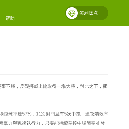
签到送点
帮助
賽事不勝，反觀挪威上輪取得一場大勝，對比之下，挪
場控球率達57%，11次射門且有5次中籠，進攻端效率
衝擊力與戰術執行力，只要能持續掌控中場節奏並發