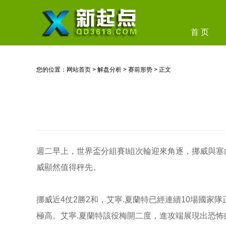
首 页
您的位置：
网站首页
>
解盘分析
>
赛前形势
> 正文
週二早上，世界盃分組賽I組次輪迎來角逐，挪威與
威顯然值得秤先。
挪威近4仗2勝2和，艾寧.夏蘭特已經連續10場國家
極高。艾寧.夏蘭特該役梅開二度，進攻端展現出恐