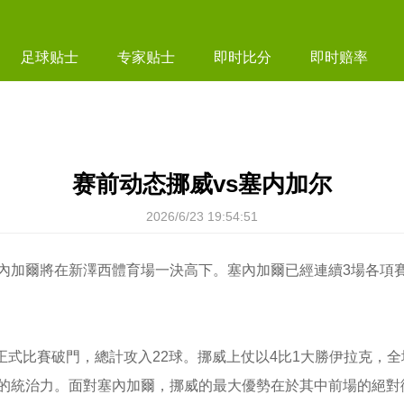
足球贴士
专家贴士
即时比分
即时赔率
赛前动态挪威vs塞内加尔
2026/6/23 19:54:51
塞內加爾將在新澤西體育場一決高下。塞內加爾已經連續3場各項
隊正式比賽破門，總計攻入22球。挪威上仗以4比1大勝伊拉克，全
怖的統治力。面對塞內加爾，挪威的最大優勢在於其中前場的絕對