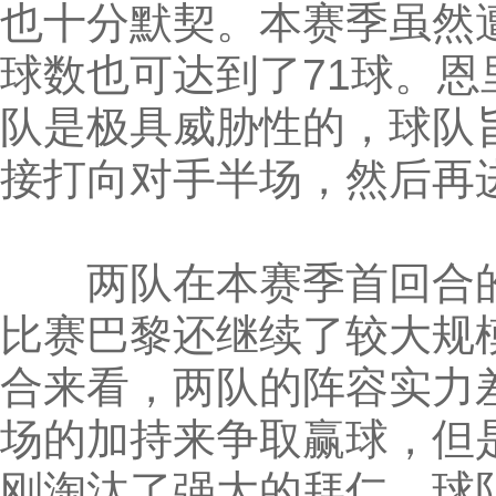
也十分默契。本赛季虽然
球数也可达到了71球。
队是极具威胁性的，球队
接打向对手半场，然后再
两队在本赛季首回合的交
比赛巴黎还继续了较大规
合来看，两队的阵容实力
场的加持来争取赢球，但
刚淘汰了强大的拜仁，球