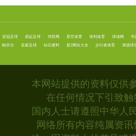
皇冠足球
易起足球
伟胜网
星空体育
保利体育
球域网
华
帕菲尔
皇家足球
钻石硬料
新2网址大全
步行者体育
滴滴球
本网站提供的资料仅供
在任何情况下引致触
国内人士请遵照中华人
网络所有内容纯属资讯