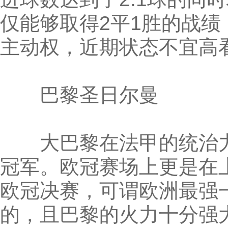
仅能够取得2平1胜的战
主动权，近期状态不宜高
巴黎圣日尔曼
大巴黎在法甲的统治力
冠军。欧冠赛场上更是在
欧冠决赛，可谓欧洲最强
的，且巴黎的火力十分强