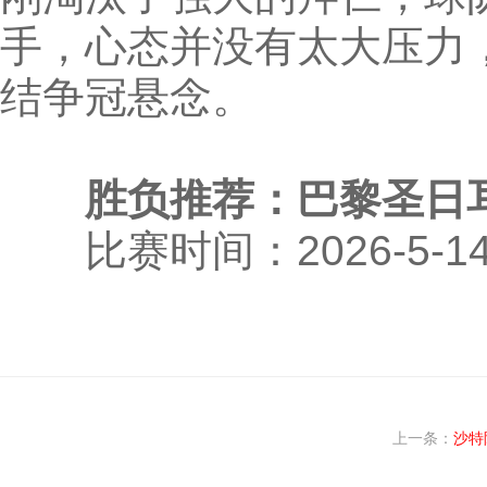
手，心态并没有太大压力
结争冠悬念。
胜负推荐：巴黎圣日
比赛时间：2026-5-14 
上一条：
沙特