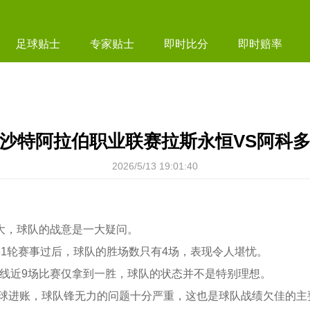
足球贴士
专家贴士
即时比分
即时赔率
沙特阿拉伯职业联赛拉斯永恒VS阿科
2026/5/13 19:01:40
大，球队的战意是一大疑问。
31轮赛事过后，球队的胜场数只有4场，表现令人堪忧。
战线近9场比赛仅拿到一胜，球队的状态并不是特别理想。
4球进账，球队锋无力的问题十分严重，这也是球队战绩欠佳的主