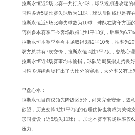
拉斯永恒近5场比赛一共打入4球，球队近期进攻端的
阿科多近5场比赛失球数为11球，球队后防线也是存
拉斯永恒近5场比赛失球数为10球，球队在防守方面
阿科多本赛季至今客场取得1胜1平13负，胜率为6.
拉斯永恒本赛季至今主场取得3胜2平10负，胜率为2
双方总共有7次交锋，拉斯永恒 4胜1平2负，交战心
拉斯永恒近4场赛事均未输指，球队近期赢指走势良
阿科多连续两场打出了大比分的赛果，大分率又有上
早盘心水：
拉斯永恒目前仅领先降级区5分，尚未完全安全，战意
欲望，历史交锋4胜1平2负的心理优势也将成为关键
形同虚设（近5场失11球）。加之本赛季客场胜率仅
压力。