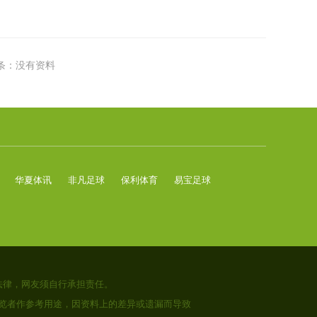
条：没有资料
华夏体讯
非凡足球
保利体育
易宝足球
法律，网友须自行承担责任。
览者作参考用途，因资料上的差异或遗漏而导致