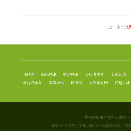
上一条：
北
伟胜网
阳光球讯
财达球讯
步行者体育
宝岛足球
新起点体育
滴滴球讯
球域网
天涯体育网
易起足球
本网站提供的资料仅供参考
国内人士请遵照中华人民共和国相关法律，切