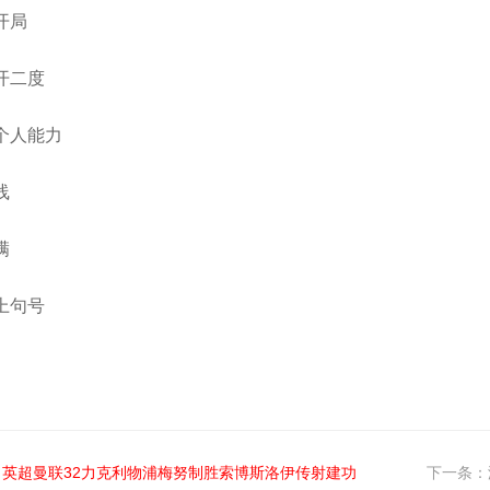
开局
开二度
个人能力
线
满
上句号
：
英超曼联32力克利物浦梅努制胜索博斯洛伊传射建功
下一条：