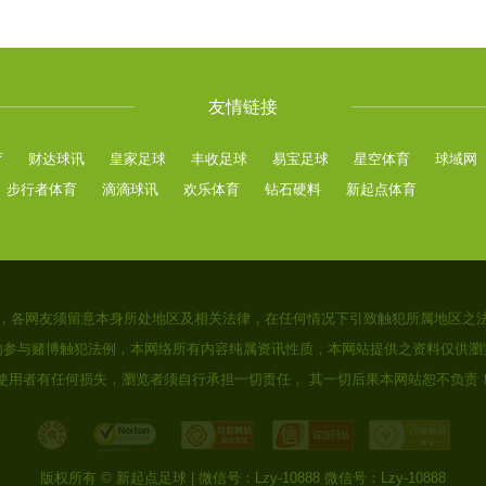
友情链接
育
财达球讯
皇家足球
丰收足球
易宝足球
星空体育
球域网
步行者体育
滴滴球讯
欢乐体育
钻石硬料
新起点体育
，各网友须留意本身所处地区及相关法律，在任何情况下引致触犯所属地区之
勿参与赌博触犯法例，本网络所有内容纯属资讯性质，本网站提供之资料仅供瀏
使用者有任何损失，瀏览者须自行承担一切责任， 其一切后果本网站恕不负责
版权所有 © 新起点足球 | 微信号：Lzy-10888 微信号：Lzy-10888