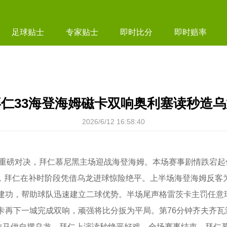
足球贴士
专家贴士
即时比分
即时赔率
仁33海登海姆磁卡双响奥利塞读秒造
2026/6/12 16:58:40
上演重磅对决，拜仁慕尼黑主场迎战海登海姆。本场赛事剧情跌宕
，拜仁在补时阶段凭借乌龙进球惊险绝平。上半场海登海姆反客为
射建功，帮助球队迅速建立二球优势。半场尾声格雷茨卡主罚任意
卡再下一城完成双响，顽强将比分扳为平局。第76分钟齐夫齐
成拉马伊自摆乌龙，拜仁上演读秒绝平好戏。全场赛事结束，拜仁慕