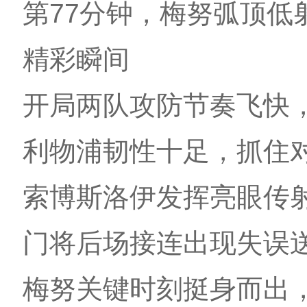
第77分钟，梅努弧顶低
精彩瞬间
开局两队攻防节奏飞快
利物浦韧性十足，抓住
索博斯洛伊发挥亮眼传
门将后场接连出现失误
梅努关键时刻挺身而出