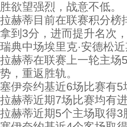
胜欲望强烈，战意不低。
拉赫蒂目前在联赛积分榜
拿到3分，进而提升名次
瑞典中场埃里克·安德松
拉赫蒂在联赛上一轮主场5
势，重返胜轨。
塞伊奈约基近6场比赛有
拉赫蒂近期7场比赛均有
拉赫蒂近期5个主场取得3
塞伊奈约基近4个客场取得