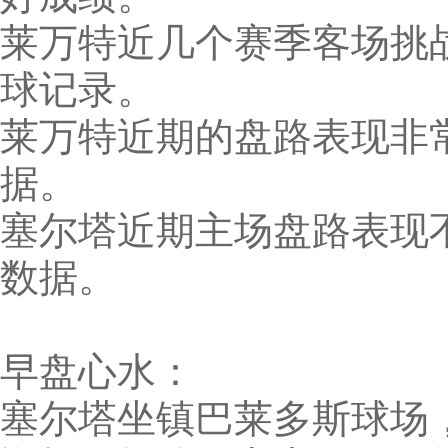
莱万特近几个赛季客场挑
球记录。
莱万特近期的盘路表现非
据。
塞尔塔近期主场盘路表现
数据。
早盘心水：
塞尔塔坐镇巴莱多斯球场