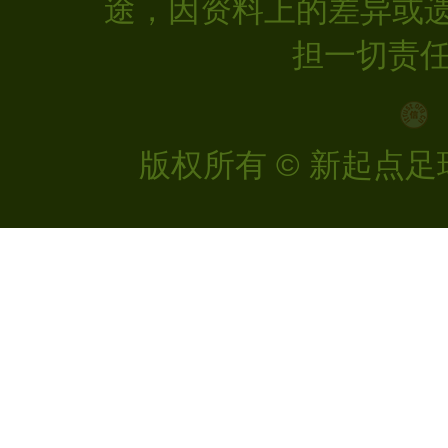
途，因资料上的差异或
担一切责任
版权所有 © 新起点足球 |