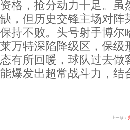
资格，抢分动力十足。虽
缺，但历史交锋主场对阵
保持不败。头号射手博尔
莱万特深陷降级区，保级
态有所回暖，球队过去做
能爆发出超常战斗力，结
上一条：