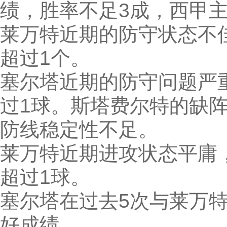
绩，胜率不足3成，西甲
莱万特近期的防守状态不
超过1个。
塞尔塔近期的防守问题严
过1球。斯塔费尔特的缺
防线稳定性不足。
莱万特近期进攻状态平庸
超过1球。
塞尔塔在过去5次与莱万
好成绩。