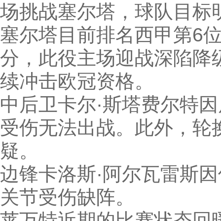
场挑战塞尔塔，球队目标
塞尔塔目前排名西甲第6
分，此役主场迎战深陷降
续冲击欧冠资格。
中后卫卡尔·斯塔费尔特
受伤无法出战。此外，轮
疑。
边锋卡洛斯·阿尔瓦雷斯
关节受伤缺阵。
莱万特近期的比赛状态回暖