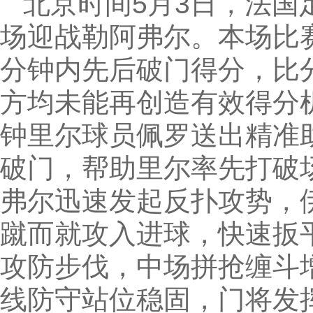
北京时间5月3日，法国
场迎战勒阿弗尔。本场比
分钟内先后破门得分，比
方均未能再创造有效得分
钟里尔球员佩罗送出精准
破门，帮助里尔率先打破
弗尔迅速发起反扑攻势，
蹴而就攻入进球，快速扳
攻防步伐，中场拼抢缠斗
线防守站位稳固，门将发