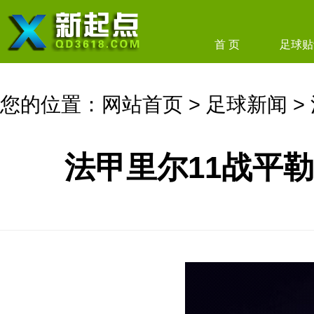
首 页
足球贴
您的位置：
网站首页
>
足球新闻
>
法甲里尔11战平