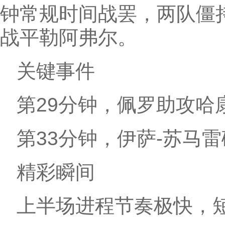
钟常规时间战罢，两队僵持
战平勒阿弗尔。
关键事件
第29分钟，佩罗助攻哈
第33分钟，伊萨-苏马
精彩瞬间
上半场进程节奏极快，