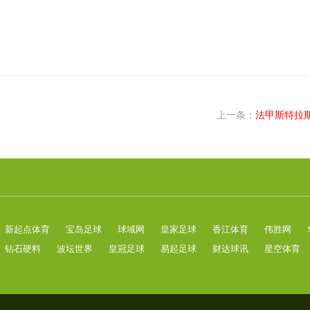
上一条：
法甲斯特拉
新起点体育
宝岛足球
球域网
皇家足球
香江体育
伟胜网
钻石硬料
波坛世界
皇冠足球
易起足球
财达球讯
星空体育