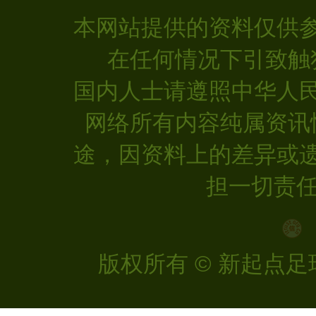
本网站提供的资料仅供
在任何情况下引致触
国内人士请遵照中华人
网络所有内容纯属资讯
途，因资料上的差异或
担一切责任
版权所有 © 新起点足球 |