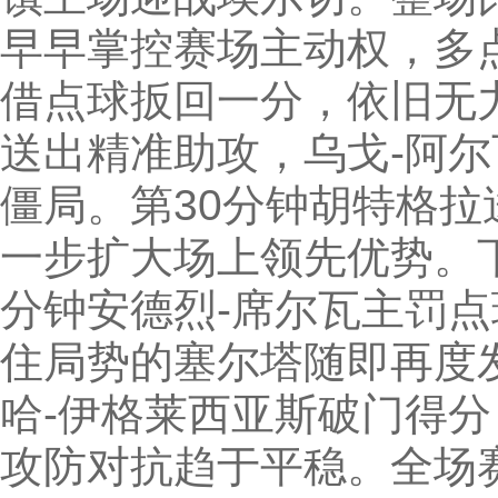
早早掌控赛场主动权，多
借点球扳回一分，依旧无力
送出精准助攻，乌戈-阿
僵局。第30分钟胡特格
一步扩大场上领先优势。
分钟安德烈-席尔瓦主罚
住局势的塞尔塔随即再度
哈-伊格莱西亚斯破门得
攻防对抗趋于平稳。全场赛