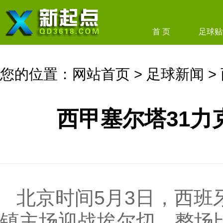
首 页
足球贴
您的位置：
网站首页
>
足球新闻
>
西甲塞尔塔31
北京时间5月3日，西班
镇主场迎战埃尔切。整场