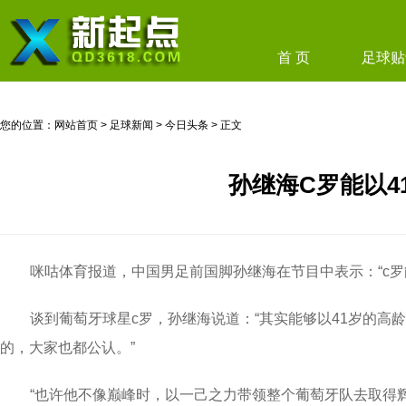
首 页
足球贴
您的位置：
网站首页
>
足球新闻
>
今日头条
> 正文
孙继海C罗能以
咪咕体育报道，中国男足前国脚孙继海在节目中表示：“c罗
谈到葡萄牙球星c罗，孙继海说道：“其实能够以41岁的
的，大家也都公认。”
“也许他不像巅峰时，以一己之力带领整个葡萄牙队去取得