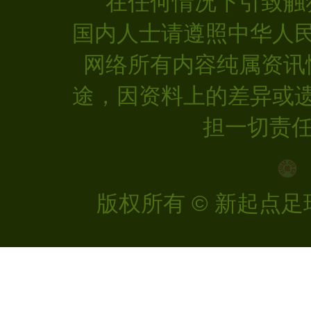
在任何情况下引致触
国内人士请遵照中华人
网络所有内容纯属资讯
途，因资料上的差异或
担一切责任
版权所有 © 新起点足球 |