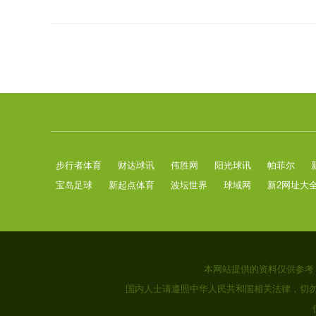
步行者体育
财达球讯
伟胜网
阳光球讯
帕菲尔
宝岛足球
新起点体育
波坛世界
球域网
新2网址大
本网站提供的资料仅供参考
国内人士请遵照中华人民共和国相关法律，切