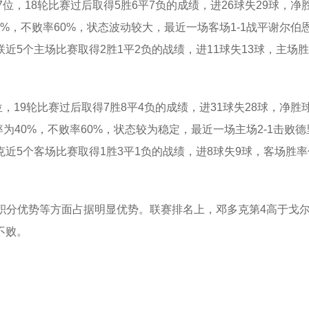
位，18轮比赛过后取得5胜6平7负的成绩，进26球失29球，净
0%，不败率60%，状态波动较大，最近一场客场1-1战平谢尔伯
5个主场比赛取得2胜1平2负的战绩，进11球失13球，主场
，19轮比赛过后取得7胜8平4负的成绩，进31球失28球，净
为40%，不败率60%，状态较为稳定，最近一场主场2-1击败德
近5个客场比赛取得1胜3平1负的战绩，进8球失9球，客场胜率
积分优势等方面占据明显优势。联赛排名上，邓多克第4高于戈尔
不败。