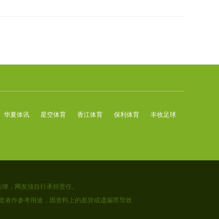
华夏体讯
星空体育
香江体育
保利体育
丰收足球
法律，网友须自行承担责任。
览者作参考用途，因资料上的差异或遗漏而导致
！