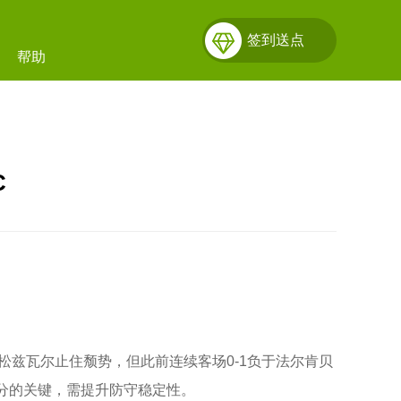
签到送点
帮助
C
松兹瓦尔止住颓势，但此前连续客场0-1负于法尔肯贝
分的关键，需提升防守稳定性。