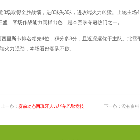
3场取得全胜战绩，进8球失3球，进攻端火力凶猛。上轮主场4-
正盛，客场作战能力同样出色，是本赛季夺冠热门之一。
。阿西里斯卡排名领先4位，积分多3分，且近况远优于主队。北
攻端火力强劲，本场看好客队不败。
上一条：
赛前动态西班牙人vs毕尔巴鄂竞技
下一条：没有资料