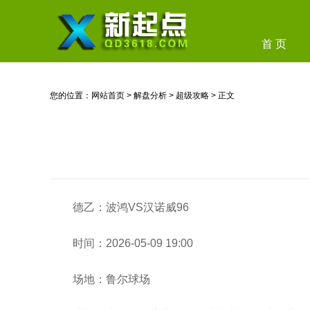
首 页
您的位置：
网站首页
>
解盘分析
>
超级攻略
> 正文
德乙：波鸿VS汉诺威96
时间：2026-05-09 19:00
场地：鲁尔球场