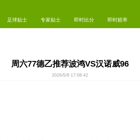
足球贴士
专家贴士
即时比分
即时赔率
周六77德乙推荐波鸿VS汉诺威96
2026/5/9 17:08:42