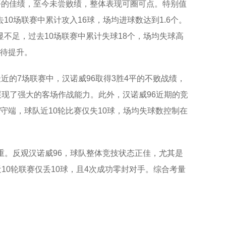
平的佳绩，至今未尝败绩，整体表现可圈可点。特别值
0场联赛中累计攻入16球，场均进球数达到1.6个。
不足，过去10场联赛中累计失球18个，场均失球高
有待提升。
近的7场联赛中，汉诺威96取得3胜4平的不败战绩，
现了强大的客场作战能力。此外，汉诺威96近期的竞
守端，球队近10轮比赛仅失10球，场均失球数控制在
。反观汉诺威96，球队整体竞技状态正佳，尤其是
10轮联赛仅丢10球，且4次成功零封对手。综合考量