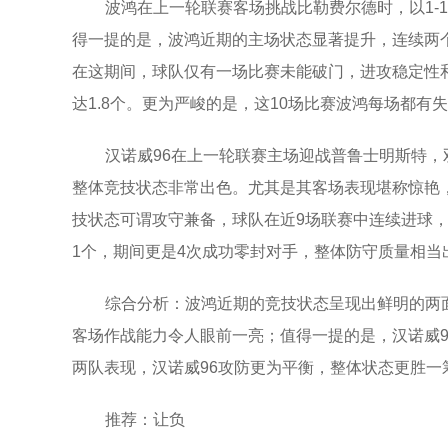
波鸿在上一轮联赛客场挑战比勒费尔德时，以1-
得一提的是，波鸿近期的主场状态显著提升，连续两个
在这期间，球队仅有一场比赛未能破门，进攻稳定性和
达1.8个。更为严峻的是，这10场比赛波鸿每场都
汉诺威96在上一轮联赛主场迎战普鲁士明斯特，
整体竞技状态非常出色。尤其是其客场表现堪称惊艳，
技状态可谓攻守兼备，球队在近9场联赛中连续进球，
1个，期间更是4次成功零封对手，整体防守质量相当
综合分析：波鸿近期的竞技状态呈现出鲜明的两
客场作战能力令人眼前一亮；值得一提的是，汉诺威9
两队表现，汉诺威96攻防更为平衡，整体状态更胜一
推荐：让负