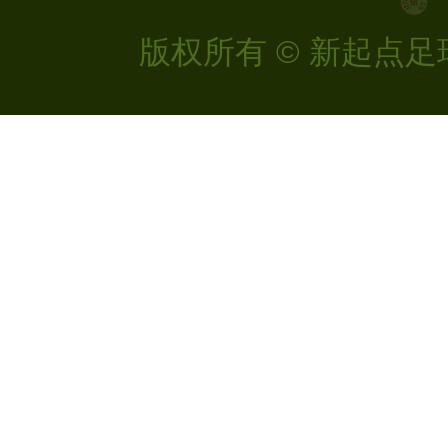
版权所有 © 新起点足球 |