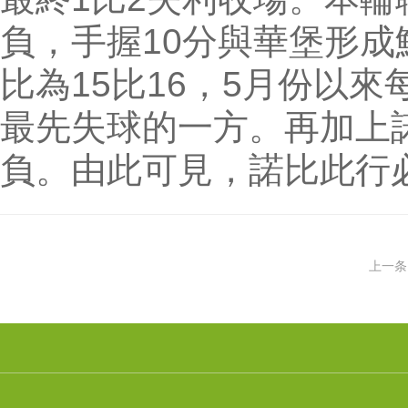
負，手握10分與華堡形成
比為15比16，5月份以
最先失球的一方。再加上
負。由此可見，諾比此行
上一条