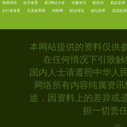
滴滴球讯
欢乐体育
新2网址大全
华夏体讯
帕菲尔
易起足球
步行者体育
天涯体育网
伟胜网
财达球讯
波坛世界
皇冠足球
本网站提供的资料仅供
在任何情况下引致触
国内人士请遵照中华人
网络所有内容纯属资讯
途，因资料上的差异或
担一切责任