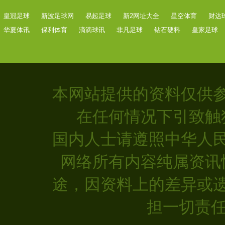
皇冠足球
新波足球网
易起足球
新2网址大全
星空体育
财达
华夏体讯
保利体育
滴滴球讯
非凡足球
钻石硬料
皇家足球
本网站提供的资料仅供
在任何情况下引致触
国内人士请遵照中华人
网络所有内容纯属资讯
途，因资料上的差异或
担一切责任