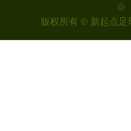
版权所有 © 新起点足球 |