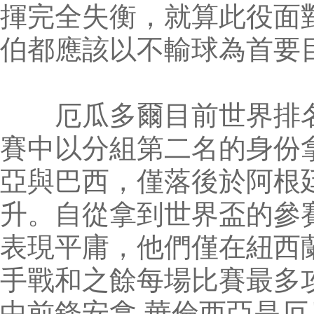
揮完全失衡，就算此役面
伯都應該以不輸球為首要
厄瓜多爾目前世界排名第
賽中以分組第二名的身份
亞與巴西，僅落後於阿根
升。自從拿到世界盃的參
表現平庸，他們僅在紐西
手戰和之餘每場比賽最多
中前鋒安拿.華倫西亞是