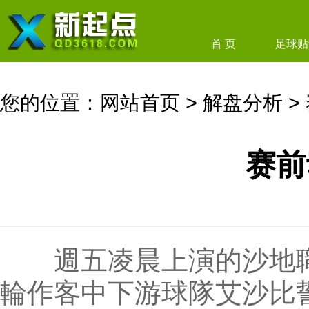
首 页
足球贴
您的位置：
网站首页
>
解盘分析
>
赛前
週五凌晨上演的沙地職
輪作客中下游球隊艾沙比