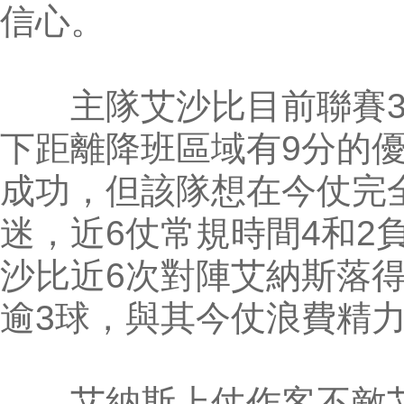
信心。
主隊艾沙比目前聯賽30戰
下距離降班區域有9分的
成功，但該隊想在今仗完
迷，近6仗常規時間4和2
沙比近6次對陣艾納斯落得
逾3球，與其今仗浪費精
艾納斯上仗作客不敵艾