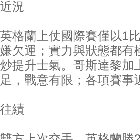
近況
英格蘭上仗國際賽僅以1
嫌欠運；實力與狀態都有
炒提升士氣。哥斯達黎加
足，戰意有限；各項賽事近
往績
雙方上次交手，英格蘭勝2