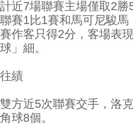
計近7場聯賽主場僅取2
聯賽1比1賽和馬可尼駿馬
賽作客只得2分，客場表
球」細。
往績
雙方近5次聯賽交手，洛
角球8個。