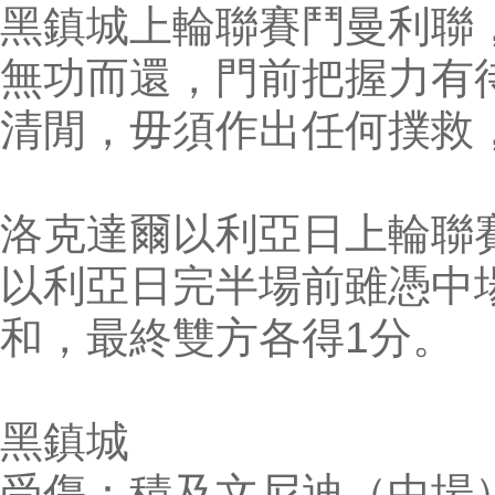
黑鎮城上輪聯賽鬥曼利聯
無功而還，門前把握力有
清閒，毋須作出任何撲救
洛克達爾以利亞日上輪聯
以利亞日完半場前雖憑中
和，最終雙方各得1分。
黑鎮城
受傷：積及文尼迪（中場