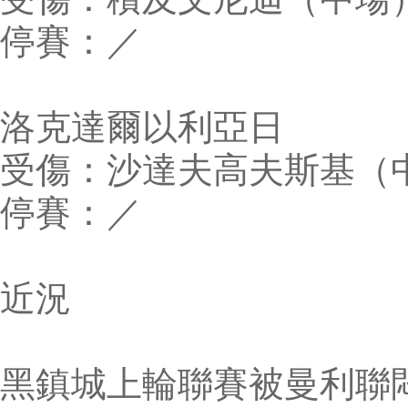
停賽：／
洛克達爾以利亞日
受傷：沙達夫高夫斯基（
停賽：／
近況
黑鎮城上輪聯賽被曼利聯悶