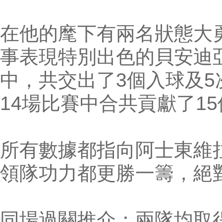
在他的麾下有兩名狀態大
事表現特別出色的貝安迪
中，共交出了3個入球及
14場比賽中合共貢獻了1
所有數據都指向阿士東維
領隊功力都更勝一籌，絕
同場過關推介：兩隊均取得