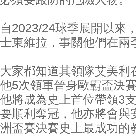
自2023/24球季展開
士東維拉，事關他們在兩
大家都知道其領隊艾美利
他5次領軍晉身歐霸盃決
他將成為史上首位帶領3
要順利奪冠，他亦將會與
洲盃賽決賽史上最成功的