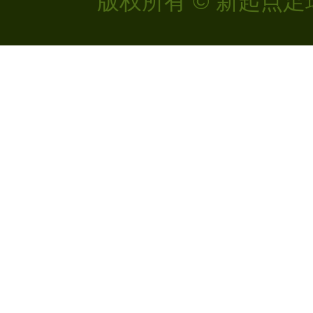
版权所有 © 新起点足球 |