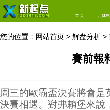
首 页
足球贴
您的位置：
网站首页
>
解盘分析
>
賽前報
周三的歐霸盃決賽將會是
決賽相遇。對弗賴堡來說