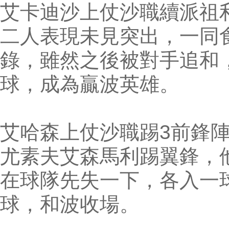
艾卡迪沙上仗沙職續派祖
二人表現未見突出，一同
錄，雖然之後被對手追和
球，成為贏波英雄。
艾哈森上仗沙職踢3前鋒
尤素夫艾森馬利踢翼鋒，
在球隊先失一下，各入一
球，和波收場。