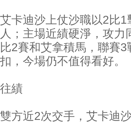
艾卡迪沙上仗沙職以2比1
人；主場近績硬淨，攻力
比2賽和艾拿積馬，聯賽
扣，今場仍不值得看好。
往績
雙方近2次交手，艾卡迪沙