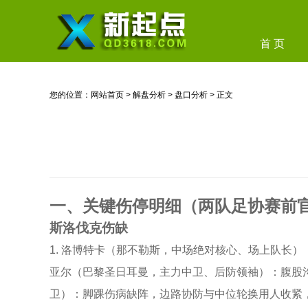
首 页
您的位置：
网站首页
>
解盘分析
>
盘口分析
> 正文
一、关键伤停明细（两队足协赛前
斯洛伐克伤缺
1. 洛博特卡（那不勒斯，中场绝对核心、场上队长
亚尔（巴黎圣日耳曼，主力中卫、后防领袖）：腹股沟
卫）：脚踝伤病缺阵，边路协防与中位轮换用人收紧，