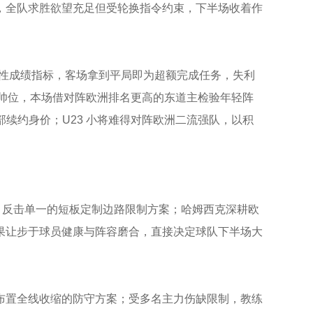
，全队求胜欲望充足但受轮换指令约束，下半场收着作
硬性成绩指标，客场拿到平局即为超额完成任务，失利
稳住帅位，本场借对阵欧洲排名更高的东道主检验年轻阵
续约身价；U23 小将难得对阵欧洲二流强队，以积
心、反击单一的短板定制边路限制方案；哈姆西克深耕欧
果让步于球员健康与阵容磨合，直接决定球队下半场大
布置全线收缩的防守方案；受多名主力伤缺限制，教练