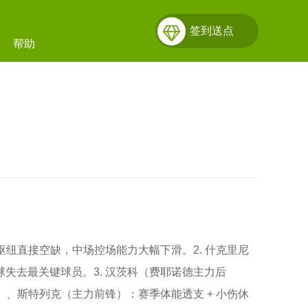
签到送点
帮助
纽直接空缺，中场控场能力大幅下滑。2. 什克里尼
失去最关键球员。3. 汉茨科（费耶诺德主力后
、斯特列克（主力前锋）：赛季体能透支 + 小伤休