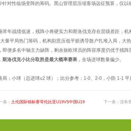
少针对性临场变阵的筹码。黑山管理层压缩客场远征预算，仅以
客场常年战绩低迷，残阵小将硬实力和斯洛伐克存在层级差距；机构
题材催生大量平局热门筹码，机构刻意压低平赔诱导散户扎堆入局，
固，即便多名中轴主力缺阵，剩余旅欧球员的阵容厚度仍优于残
，
斯洛伐克小比分取胜是最大概率赛果
，全场进球数量偏少。
小球（总进球≤2 球）；比分参考：1-0、2-0，小防 1-1 平
一条：
土伦国际锦标赛哥伦比亚U19VS中国U19
下一条：没有