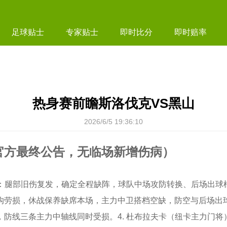
足球贴士
专家贴士
即时比分
即时赔率
热身赛前瞻斯洛伐克VS黑山
2026/6/5 19:36:10
官方最终公告，无临场新增伤病）
）：腿部旧伤复发，确定全程缺阵，球队中场攻防转换、后场出球枢
劳损，休战保养缺席本场，主力中卫搭档空缺，防空与后场出球
防线三条主力中轴线同时受损。4. 杜布拉夫卡（纽卡主力门将）