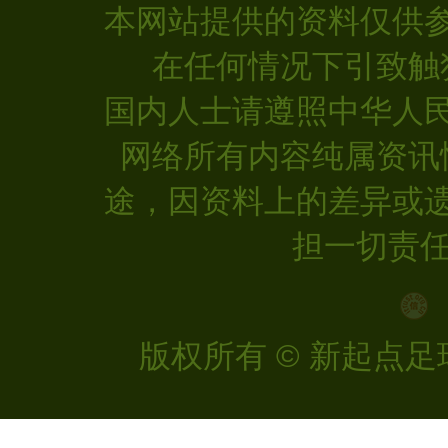
本网站提供的资料仅供
在任何情况下引致触
国内人士请遵照中华人
网络所有内容纯属资讯
途，因资料上的差异或
担一切责任
版权所有 © 新起点足球 |