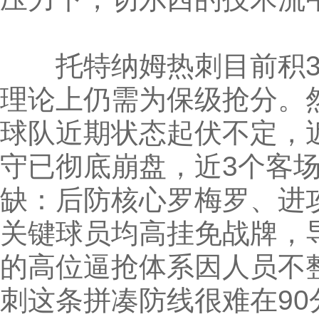
托特纳姆热刺目前积38
理论上仍需为保级抢分。
球队近期状态起伏不定，近
守已彻底崩盘，近3个客
缺：后防核心罗梅罗、进
关键球员均高挂免战牌，
的高位逼抢体系因人员不
刺这条拼凑防线很难在9