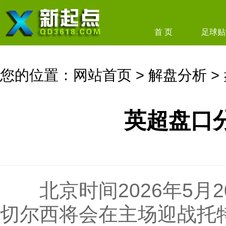
首 页
足球贴
您的位置：
网站首页
>
解盘分析
>
英超盘口
北京时间2026年5月20
切尔西将会在主场迎战托