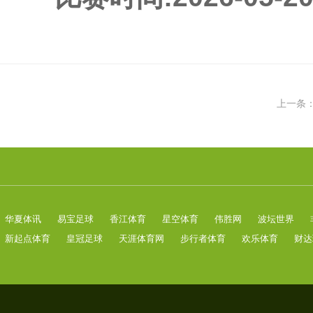
上一条
华夏体讯
易宝足球
香江体育
星空体育
伟胜网
波坛世界
新起点体育
皇冠足球
天涯体育网
步行者体育
欢乐体育
财达