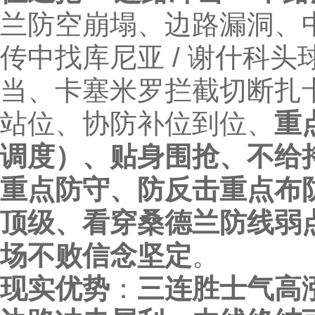
兰防空崩塌、边路漏洞、
传中找库尼亚 / 谢什科
当、卡塞米罗拦截切断扎
站位、协防补位到位、
重
调度）、贴身围抢、不给持
重点防守、防反击重点布
顶级、看穿桑德兰防线弱
场不败信念坚定
。
现实优势
：
三连胜士气高