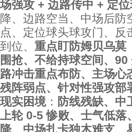
场强攻 + 边路传中 + 定
降、边路空当、中场后防
点、定位球头球攻门、反
到位、
重点盯防姆贝乌莫
围抢、不给持球空间、90
路冲击重点布防、主场心
残阵弱点、针对性强攻部
现实困境
：
防线残缺、中
上轮 0-5 惨败、士气
降、中场扎卡独木难支、