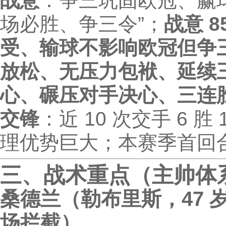
战意
：争三巩固欧冠、赢
场必胜、争三令”；
战意 
受、输球不影响欧冠但争
放松、无压力包袱、延续
心、碾压对手决心、三连
交锋
：近 10 次交手 6 胜 
理优势巨大；本赛季首回合
三、战术重点（主帅体系
桑德兰（勒布里斯，47 岁，4
场拦截）