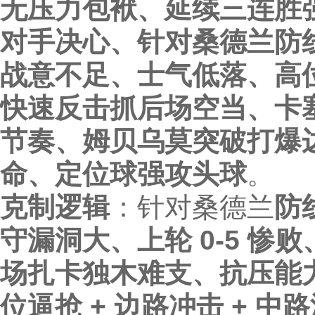
无压力包袱、延续三连胜
对手决心、针对桑德兰防
战意不足、士气低落、高位逼
快速反击抓后场空当、卡
节奏、姆贝乌莫突破打爆
命、定位球强攻头球
。
克制逻辑
：针对桑德兰
防
守漏洞大、上轮 0-5 
场扎卡独木难支、抗压能
位逼抢 + 边路冲击 + 中路