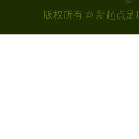
版权所有 © 新起点足球 |