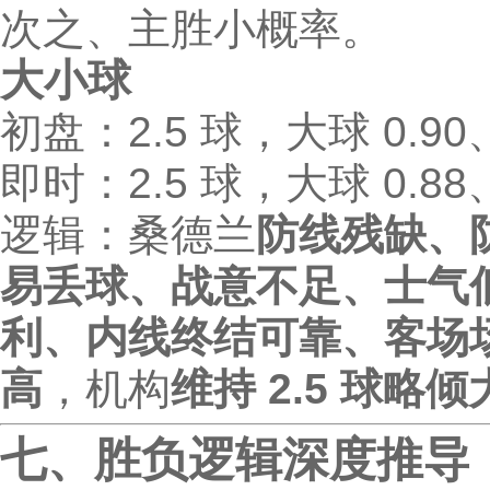
次之、主胜小概率。
大小球
初盘：2.5 球，大球 0.90、
即时：2.5 球，大球 0.
逻辑：桑德兰
防线残缺、防
易丢球、战意不足、士气
利、内线终结可靠、客场场
高
，机构
维持 2.5 球略倾
七、胜负逻辑深度推导