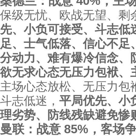
桑德兰：战意 40%，
保级无忧、欧战无望、剩余
先、小负可接受、斗志低
足、士气低落、信心不足
分动力、难有爆冷信念、
欲无求心态无压力包袱、
主场心态放松、无压力包
斗志低迷，
平局优先、小
理劣势、防线残缺避免惨
曼联：战意 85%，客