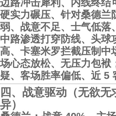
边路冲击犀利、内线终结
硬实力碾压、针对桑德兰
弱、战意不足、士气低落
中路渗透打穿防线、头球
高、卡塞米罗拦截压制中
场心态放松、无压力包袱
疑、客场胜率偏低、近 5 
四、战意驱动（无欲无求
异）