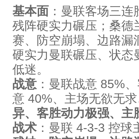
基本面
：曼联客场三连
残阵硬实力碾压；桑德
赛、防空崩塌、边路漏洞
硬实力曼联碾压、状态
低迷。
战意
：曼联战意 85
意 40%、主场无欲无
异、客胜动力极强、主
战术
：曼联 4-3-3 控