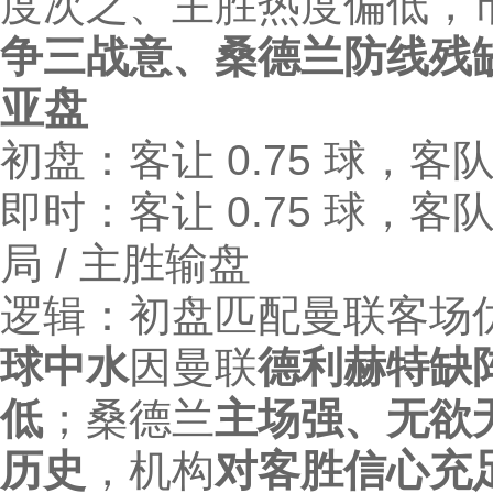
度次之、主胜热度偏低，
争三战意、桑德兰防线残
亚盘
初盘：客让 0.75 球，客队 
即时：客让 0.75 球，
局 / 主胜输盘
逻辑：初盘匹配曼联客场优势
球中水
因曼联
德利赫特缺
低
；桑德兰
主场强、无欲
历史
，机构
对客胜信心充